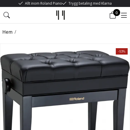
Allt inom Roland Piano
Trygg betaling med Klarna
0
Hem
/
-53%