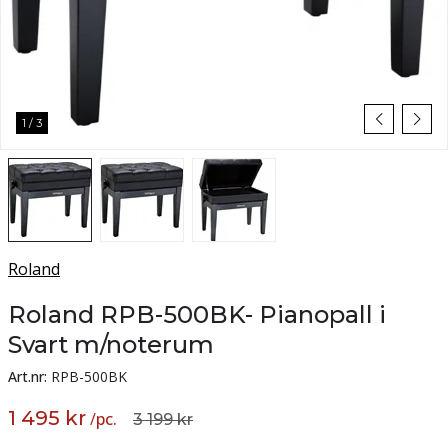
1
/
3
Roland
Roland RPB-500BK- Pianopall i
Svart m/noterum
Art.nr:
RPB-500BK
1 495 kr
/
pc.
3 199 kr