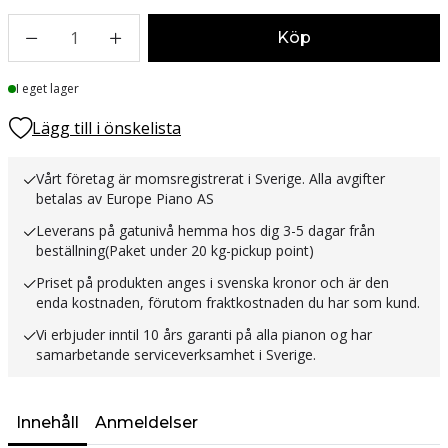
1
Köp
Lager
I eget lager
Lägg till i önskelista
Vårt företag är momsregistrerat i Sverige. Alla avgifter
betalas av Europe Piano AS
Leverans på gatunivå hemma hos dig 3-5 dagar från
beställning(Paket under 20 kg-pickup point)
Priset på produkten anges i svenska kronor och är den
enda kostnaden, förutom fraktkostnaden du har som kund.
Vi erbjuder inntil 10 års garanti på alla pianon og har
samarbetande serviceverksamhet i Sverige.
Innehåll
Anmeldelser