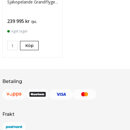
Självspelande GrandFlygel
- vitt
Pris
239 995 kr
/pc.
I eget lager
Köp
Betaling
Frakt