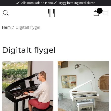
Allt inom Roland Piano
Trygg betaling med Klarna
0
Hem
/
Digitalt flygel
Digitalt flygel