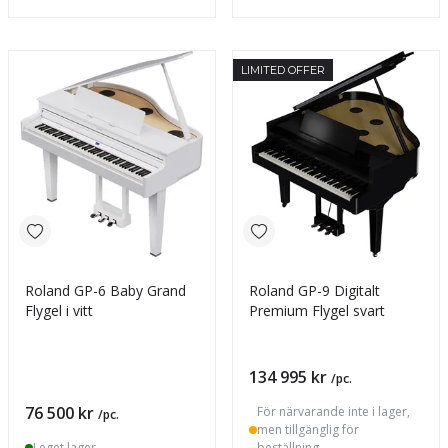
LIMITED OFFER
Roland GP-6 Baby Grand
Roland GP-9 Digitalt
Flygel i vitt
Premium Flygel svart
Pris
134 995 kr
/pc.
Pris
76 500 kr
För närvarande inte i lager,
/pc.
men tillgänglig för
I eget lager
beställning