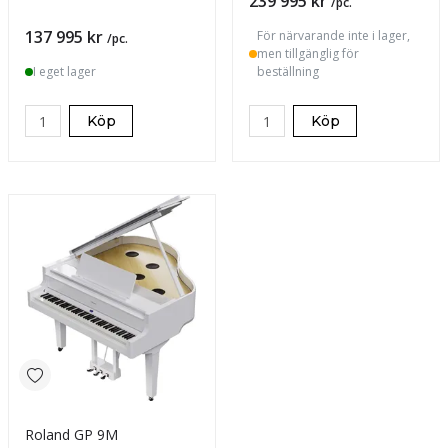
Pris
239 995 kr
/pc.
Pris
137 995 kr
För närvarande inte i lager,
/pc.
men tillgänglig för
I eget lager
beställning
Köp
Köp
Roland GP 9M