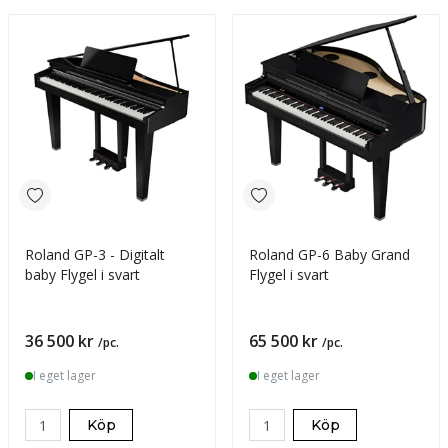
Roland GP-3 - Digitalt
Roland GP-6 Baby Grand
baby Flygel i svart
Flygel i svart
Pris
Pris
36 500 kr
65 500 kr
/pc.
/pc.
I eget lager
I eget lager
Köp
Köp